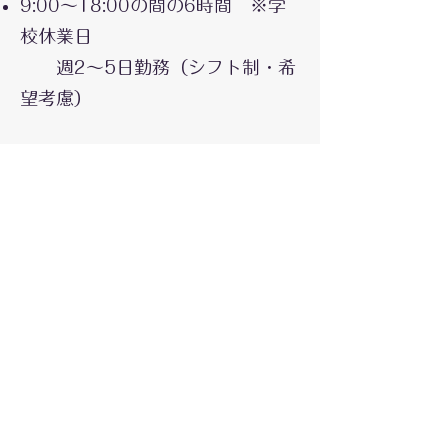
9:00〜18:00の間の6時間 ※学
校休業日
週2〜5日勤務（シフト制・希
望考慮）
🔹 給与・待遇
時給：1,050円（経験・資格
考慮）
年2回 処遇改善手当あり、交
通費支給（上限あり）
労災保険／雇用保険（勤務日
数により）
🔹 職場の雰囲気・一言PR
チームでの支援を大切にして