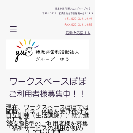
特定非営利活動法人グループゆう
〒981-3213 宮城県仙台市泉区南中山2-12-3
TEL.022-376-7679
FAX.022-376-7665
活動を応援する
ワークスペースぽぽ
ご利用者様募集中！！
現在、ワークスペースぽぽでは
随時、見学、体験を受け付けて
自立訓練（生活訓練）、就労継
おります。
続支援B型のご利用者様を募集
「福祉サービスの利用が初め
しております。